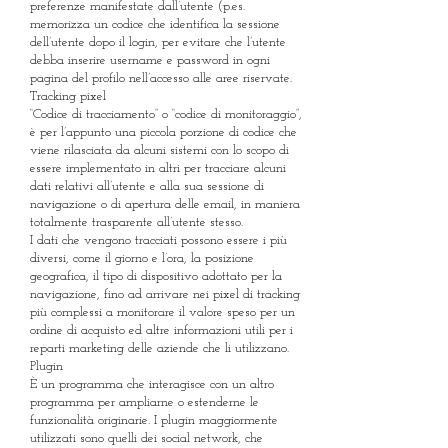
preferenze manifestate dall’utente (p.es.
memorizza un codice che identifica la sessione
dell’utente dopo il login, per evitare che l’utente
debba inserire username e password in ogni
pagina del profilo nell’accesso alle aree riservate.
Tracking pixel
“Codice di tracciamento” o “codice di monitoraggio”,
è per l’appunto una piccola porzione di codice che
viene rilasciata da alcuni sistemi con lo scopo di
essere implementato in altri per tracciare alcuni
dati relativi all’utente e alla sua sessione di
navigazione o di apertura delle email, in maniera
totalmente trasparente all’utente stesso.
I dati che vengono tracciati possono essere i più
diversi, come il giorno e l’ora, la posizione
geografica, il tipo di dispositivo adottato per la
navigazione, fino ad arrivare nei pixel di tracking
più complessi a monitorare il valore speso per un
ordine di acquisto ed altre informazioni utili per i
reparti marketing delle aziende che li utilizzano.
Plugin
È un programma che interagisce con un altro
programma per ampliarne o estenderne le
funzionalità originarie. I plugin maggiormente
utilizzati sono quelli dei social network, che