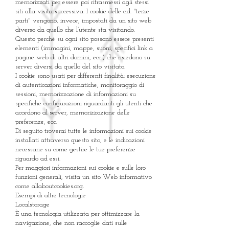
memorizzati per essere poi ritrasmessi agli stessi
siti alla visita successiva. I cookie delle c.d. "terze
parti" vengono, invece, impostati da un sito web
diverso da quello che l’utente sta visitando.
Questo perché su ogni sito possono essere presenti
elementi (immagini, mappe, suoni, specifici link a
pagine web di altri domini, ecc.) che risiedono su
server diversi da quello del sito visitato.
I cookie sono usati per differenti finalità: esecuzione
di autenticazioni informatiche, monitoraggio di
sessioni, memorizzazione di informazioni su
specifiche configurazioni riguardanti gli utenti che
accedono al server, memorizzazione delle
preferenze, ecc.
Di seguito troverai tutte le informazioni sui cookie
installati attraverso questo sito, e le indicazioni
necessarie su come gestire le tue preferenze
riguardo ad essi.
Per maggiori informazioni sui cookie e sulle loro
funzioni generali, visita un sito Web informativo
come allaboutcookies.org.
Esempi di altre tecnologie
Localstorage
È una tecnologia utilizzata per ottimizzare la
navigazione, che non raccoglie dati sulle