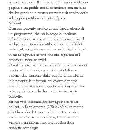
permettono p.es. all’utente seguire con un click una
pagina o un profilo social, di indicare con un click
che ha gradito un contenuto web e di condividerlo
sul proprio profilo social network, ecc.
Widget
È un componente grafico di interfaccia utente di
un programma, che ha lo scopo di facilitare
all'utente l'interazione con il programma stesso. I
widget maggiormente utilizzati sono quelli dei
social network, che permettono agli utenti di aprire
in modo agevole in una finestra separata del
browser i social network.
Questi servizi permettono di effettuare interazioni
con i social network, o con altre piattaforme
esterne, direttamente dalle pagine di un sito. Le
interazioni e le informazioni eventualmente
acquisite dal sito sono soggette alle impostazioni
privacy del terzo che ha creato le tecnologie
suddette.
Per ricevere informazioni dettagliate ai sensi
dell’art. 13 Regolamento (UE) 2016/679 in merito
all’utilizzo dei dati personali trattati quando
usufruisci di queste tecnologie, ti invitiamo a
visitare i siti internet dei terzi gestori delle
suddette tecnologie.