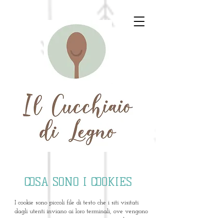
COSA SONO I COOKIES
I cookie sono piccoli file di testo che i siti visitati
dagli utenti inviano ai loro terminali, ove vengono